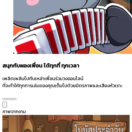
สนุกกับผองเพื่อน ได้ทุกที่ ทุกเวลา
เพลิดเพลินไปกับเหล่าเพื่อนร่วมวงออนไลน์
ที่จะทำให้ทุกการเล่นของคุณเต็มไปด้วยมิตรภาพและเสียงหัวเราะ
ภาพจากเกม