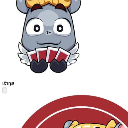
เจ้าทุย