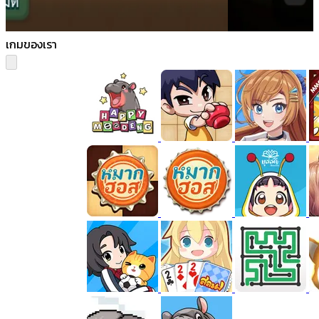
เกมของเรา