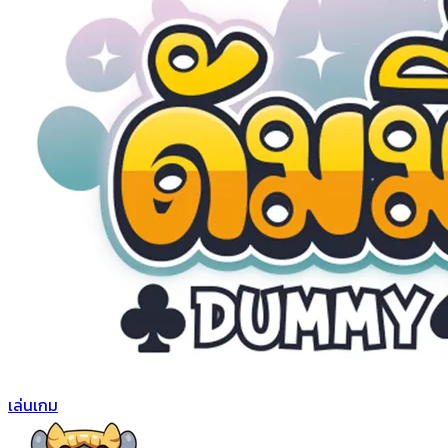
เล่นเกม