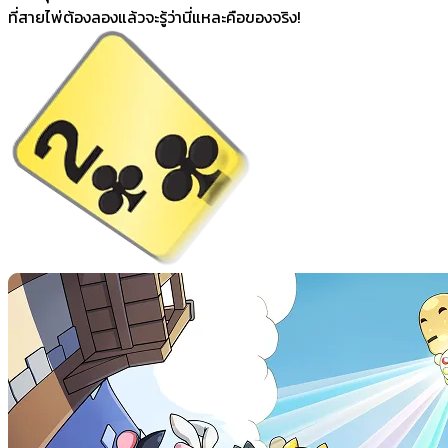
ที่สายไพ่ต้องลองแล้วจะรู้ว่านี่แหละคือของจริง!