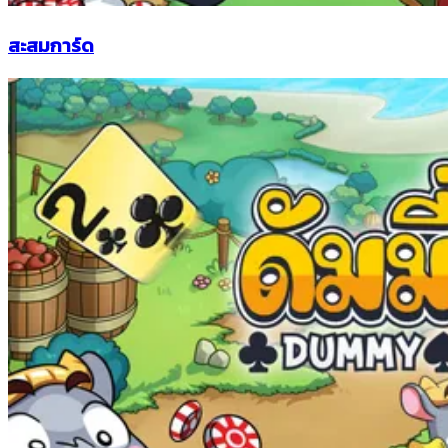
สะสมการ์ด