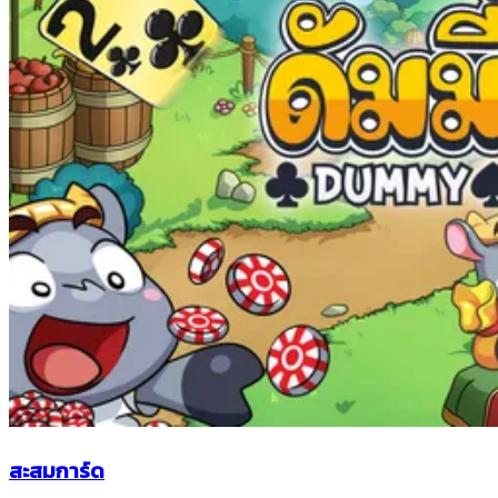
สะสมการ์ด