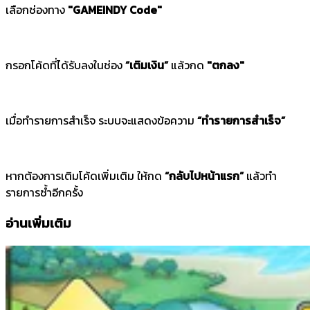
เลือกช่องทาง
"GAMEINDY Code"
กรอกโค้ดที่ได้รับลงในช่อง
“เติมเงิน”
แล้วกด
"ตกลง"
เมื่อทำรายการสำเร็จ ระบบจะแสดงข้อความ
“ทำรายการสำเร็จ”
หากต้องการเติมโค้ดเพิ่มเติม ให้กด
“กลับไปหน้าแรก”
แล้วทำ
รายการซ้ำอีกครั้ง
อ่านเพิ่มเติม