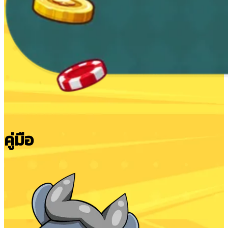
คู่มือ