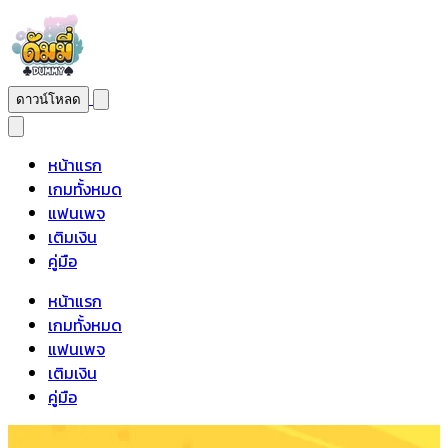
ดาวน์โหลด
หน้าแรก
เกมทั้งหมด
แฟนเพจ
เติมเงิน
คู่มือ
หน้าแรก
เกมทั้งหมด
แฟนเพจ
เติมเงิน
คู่มือ