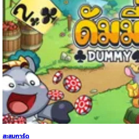
สะสมการ์ด