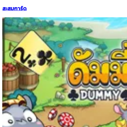
สะสมการ์ด