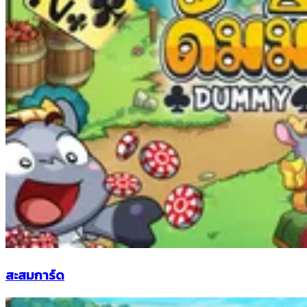
สะสมการ์ด