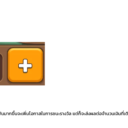
นมากขึ้นจะเพิ่มโอกาสในการชนะรางวัล แต่ก็จะส่งผลต่อจำนวนเงินที่เ