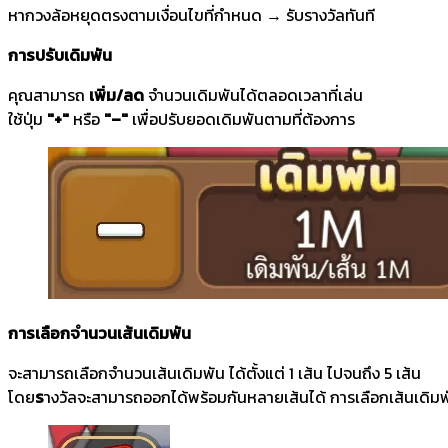
หากวงล้อหยุดตรงตามเงื่อนไขที่กำหนด → รับรางวัลทันที
การปรับเดิมพัน
คุณสามารถ
เพิ่ม/ลด
จำนวนเดิมพันได้ตลอดเวลาที่เล่น
ใช้ปุ่ม
"+"
หรือ
"–"
เพื่อปรับยอดเดิมพันตามที่ต้องการ
การเลือกจำนวนเส้นเดิมพัน
จะสามารถเลือกจำนวนเส้นเดิมพัน ได้ตั้งแต่ 1 เส้น ไปจนถึง 5 เส้น
โดย
ร
างวัลจะสามารถออกได้พร้อมกันหลายเส้นได้ การเลือกเส้นเดิมพั