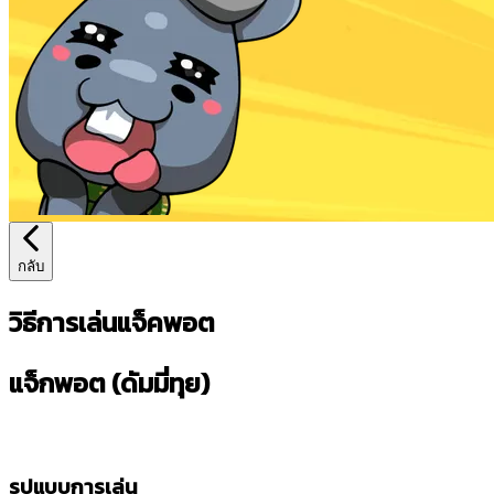
กลับ
วิธีการเล่นแจ็คพอต
แจ็กพอต (ดัมมี่ทุย)
รูปแบบการเล่น