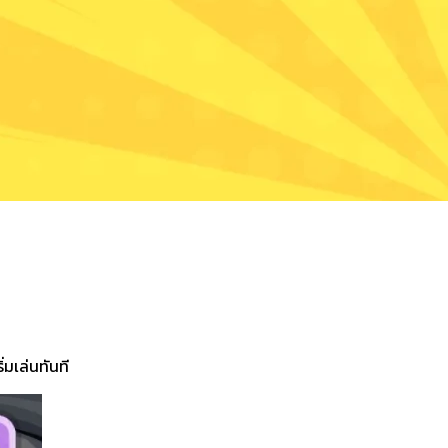
ิ่มเล่นทันที