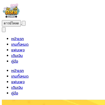
ดาวน์โหลด
หน้าแรก
เกมทั้งหมด
แฟนเพจ
เติมเงิน
คู่มือ
หน้าแรก
เกมทั้งหมด
แฟนเพจ
เติมเงิน
คู่มือ