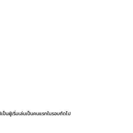
ด้เป็นผู้เริ่มเล่นเป็นคนแรกในรอบถัดไป