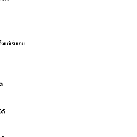
ั้งแต่เริ่มเกม
มด
ได้