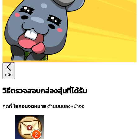
กลับ
วิธีตรวจสอบกล่องสุ่มที่ได้รับ
กดที่
ไอคอนจดหมาย
ด้านบนของหน้าจอ