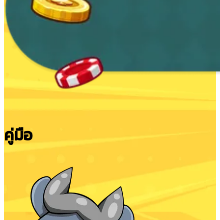
คู่มือ