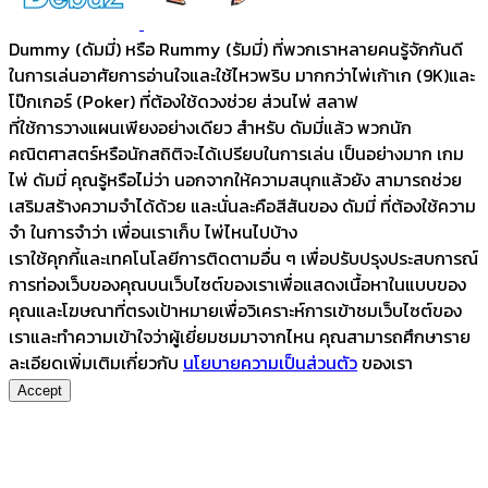
Dummy (ดัมมี่) หรือ Rummy (รัมมี่) ที่พวกเราหลายคนรู้จักกันดี
ในการเล่นอาศัยการอ่านใจและใช้ไหวพริบ มากกว่าไพ่เก้าเก (9K)และ
โป๊กเกอร์ (Poker) ที่ต้องใช้ดวงช่วย ส่วนไพ่ สลาฟ
ที่ใช้การวางแผนเพียงอย่างเดียว สำหรับ ดัมมี่แล้ว พวกนัก
คณิตศาสตร์หรือนักสถิติจะได้เปรียบในการเล่น เป็นอย่างมาก เกม
ไพ่ ดัมมี่ คุณรู้หรือไม่ว่า นอกจากให้ความสนุกแล้วยัง สามารถช่วย
เสริมสร้างความจำได้ด้วย และนั่นละคือสีสันของ ดัมมี่ ที่ต้องใช้ความ
จำ ในการจำว่า เพื่อนเราเก็บ ไพ่ไหนไปบ้าง
เราใช้คุกกี้และเทคโนโลยีการติดตามอื่น ๆ เพื่อปรับปรุงประสบการณ์
การท่องเว็บของคุณบนเว็บไซต์ของเราเพื่อแสดงเนื้อหาในแบบของ
คุณและโฆษณาที่ตรงเป้าหมายเพื่อวิเคราะห์การเข้าชมเว็บไซต์ของ
เราและทำความเข้าใจว่าผู้เยี่ยมชมมาจากไหน คุณสามารถศึกษาราย
ละเอียดเพิ่มเติมเกี่ยวกับ
นโยบายความเป็นส่วนตัว
ของเรา
Accept