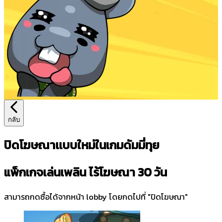
กลับ
ปิดโฆษณาเเบบใหม่ในเกมดัมมี่ทุย
แพ็กเกจเล่นเพลิน ไร้โฆษณา 30 วัน
สามารถกดซื้อได้จากหน้า lobby โดยกดไปที่ "ปิดโฆษณา"