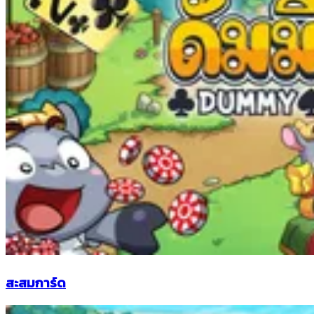
สะสมการ์ด