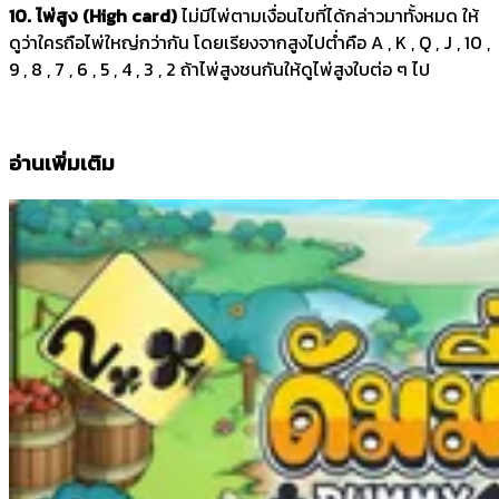
10. ไพ่สูง (High card)
ไม่มีไพ่ตามเงื่อนไขที่ได้กล่าวมาทั้งหมด ให้
ดูว่าใครถือไพ่ใหญ่กว่ากัน โดยเรียงจากสูงไปต่ำคือ A , K , Q , J , 10 ,
9 , 8 , 7 , 6 , 5 , 4 , 3 , 2 ถ้าไพ่สูงชนกันให้ดูไพ่สูงใบต่อ ๆ ไป
อ่านเพิ่มเติม