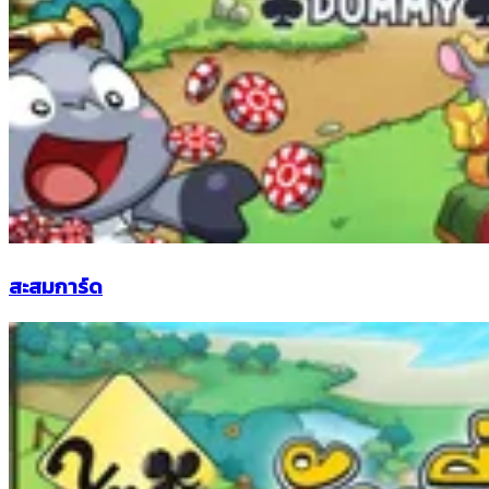
สะสมการ์ด