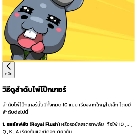
กลับ
วิธีดูลำดับไพ่โป๊กเกอร์
ลำดับไพ่โป๊กเกอร์นั้นมีทั้งหมด 10 แบบ เรียงจากใหญ่ไปเล็ก โดยมี
ลำดับต่อไปนี้
1. รอยัลฟลัช (Royal Flush)
หรือรอยัลสเตรทฟลัช คือไพ่ 10 , J ,
Q , K , A เรียงกันและมีดอกเดียวกัน